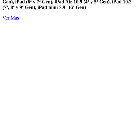
Gen), iPad (6ª y 7ª Gen), iPad Air 10.9 (4ª y 5ª Gen), iPad 10.2
(7ª, 8ª y 9ª Gen), iPad mini 7.9” (6ª Gen)
Ver Más