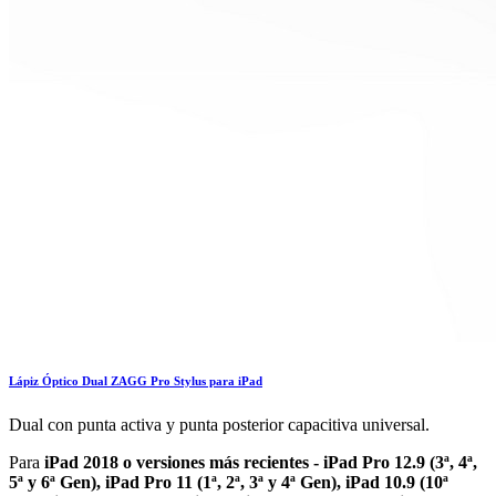
Lápiz Óptico Dual ZAGG Pro Stylus para iPad
Dual con punta activa y punta posterior capacitiva universal.
Para
iPad 2018 o versiones más recientes - iPad Pro 12.9 (3ª, 4ª,
5ª y 6ª Gen), iPad Pro 11 (1ª, 2ª, 3ª y 4ª Gen), iPad 10.9 (10ª