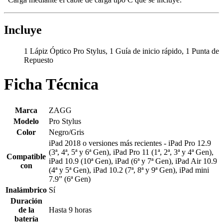
Incluye
1 Lápiz Óptico Pro Stylus, 1 Guía de inicio rápido, 1 Punta de
Repuesto
Ficha Técnica
Marca
ZAGG
Modelo
Pro Stylus
Color
Negro/Gris
iPad 2018 o versiones más recientes - iPad Pro 12.9
(3ª, 4ª, 5ª y 6ª Gen), iPad Pro 11 (1ª, 2ª, 3ª y 4ª Gen),
Compatible
iPad 10.9 (10ª Gen), iPad (6ª y 7ª Gen), iPad Air 10.9
con
(4ª y 5ª Gen), iPad 10.2 (7ª, 8ª y 9ª Gen), iPad mini
7.9” (6ª Gen)
Inalámbrico
Sí
Duración
de la
Hasta 9 horas
batería