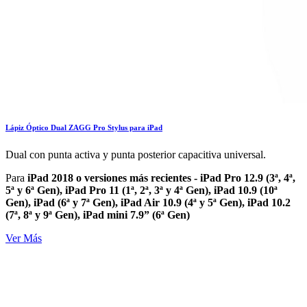
Lápiz Óptico Dual ZAGG Pro Stylus para iPad
Dual con punta activa y punta posterior capacitiva universal.
Para
iPad 2018 o versiones más recientes - iPad Pro 12.9 (3ª, 4ª,
5ª y 6ª Gen), iPad Pro 11 (1ª, 2ª, 3ª y 4ª Gen), iPad 10.9 (10ª
Gen), iPad (6ª y 7ª Gen), iPad Air 10.9 (4ª y 5ª Gen), iPad 10.2
(7ª, 8ª y 9ª Gen), iPad mini 7.9” (6ª Gen)
Ver Más