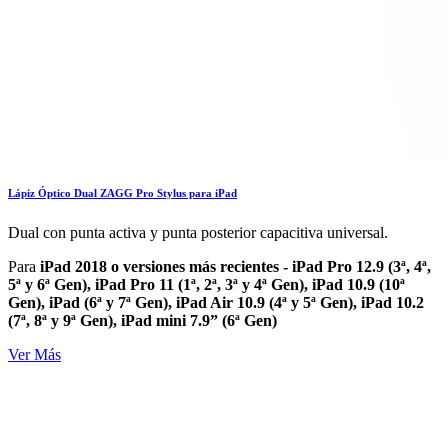
Lápiz Óptico Dual ZAGG Pro Stylus para iPad
Dual con punta activa y punta posterior capacitiva universal.
Para
iPad 2018 o versiones más recientes - iPad Pro 12.9 (3ª, 4ª,
5ª y 6ª Gen), iPad Pro 11 (1ª, 2ª, 3ª y 4ª Gen), iPad 10.9 (10ª
Gen), iPad (6ª y 7ª Gen), iPad Air 10.9 (4ª y 5ª Gen), iPad 10.2
(7ª, 8ª y 9ª Gen), iPad mini 7.9” (6ª Gen)
Ver Más