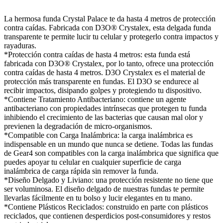
La hermosa funda Crystal Palace te da hasta 4 metros de protección
contra caídas. Fabricada con D3O® Crystalex, esta delgada funda
transparente te permite lucir tu celular y protegerlo contra impactos y
rayaduras.
*Protección contra caídas de hasta 4 metros: esta funda está
fabricada con D3O® Crystalex, por lo tanto, ofrece una protección
contra caídas de hasta 4 metros. D3O Crystalex es el material de
protección más transparente en fundas. El D3O se endurece al
recibir impactos, disipando golpes y protegiendo tu dispositivo.
*Contiene Tratamiento Antibacteriano: contiene un agente
antibacteriano con propiedades intrínsecas que protegen tu funda
inhibiendo el crecimiento de las bacterias que causan mal olor y
previenen la degradación de micro-organismos.
*Compatible con Carga Inalámbrica: la carga inalámbrica es
indispensable en un mundo que nunca se detiene. Todas las fundas
de Gear4 son compatibles con la carga inalámbrica que significa que
puedes apoyar tu celular en cualquier superficie de carga
inalámbrica de carga rápida sin remover la funda.
*Diseño Delgado y Liviano: una protección resistente no tiene que
ser voluminosa. El diseño delgado de nuestras fundas te permite
llevarlas fácilmente en tu bolso y lucir elegantes en tu mano.
*Contiene Plásticos Reciclados: construido en parte con plásticos
reciclados, que contienen desperdicios post-consumidores y restos