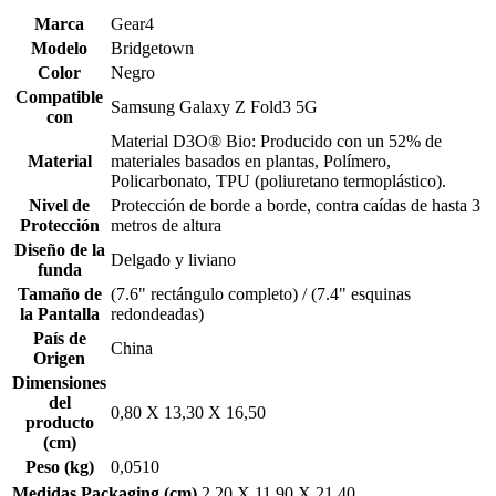
Marca
Gear4
Modelo
Bridgetown
Color
Negro
Compatible
Samsung Galaxy Z Fold3 5G
con
Material D3O® Bio: Producido con un 52% de
Material
materiales basados en plantas, Polímero,
Policarbonato, TPU (poliuretano termoplástico).
Nivel de
Protección de borde a borde, contra caídas de hasta 3
Protección
metros de altura
Diseño de la
Delgado y liviano
funda
Tamaño de
(7.6" rectángulo completo) / (7.4" esquinas
la Pantalla
redondeadas)
País de
China
Origen
Dimensiones
del
0,80 X 13,30 X 16,50
producto
(cm)
Peso (kg)
0,0510
Medidas Packaging (cm)
2,20 X 11,90 X 21,40