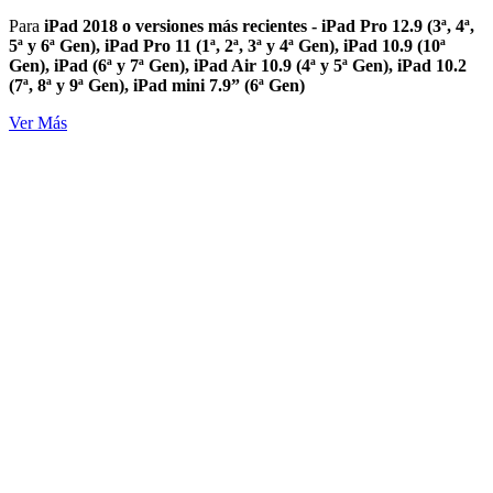
Para
iPad 2018 o versiones más recientes - iPad Pro 12.9 (3ª, 4ª,
5ª y 6ª Gen), iPad Pro 11 (1ª, 2ª, 3ª y 4ª Gen), iPad 10.9 (10ª
Gen), iPad (6ª y 7ª Gen), iPad Air 10.9 (4ª y 5ª Gen), iPad 10.2
(7ª, 8ª y 9ª Gen), iPad mini 7.9” (6ª Gen)
Ver Más