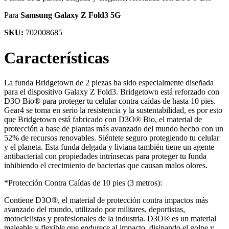
Para
Samsung Galaxy Z Fold3 5G
SKU:
702008685
Características
La funda Bridgetown de 2 piezas ha sido especialmente diseñada
para el dispositivo Galaxy Z Fold3. Bridgetown está reforzado con
D3O Bio® para proteger tu celular contra caídas de hasta 10 pies.
Gear4 se toma en serio la resistencia y la sustentabilidad, es por esto
que Bridgetown está fabricado con D3O® Bio, el material de
protección a base de plantas más avanzado del mundo hecho con un
52% de recursos renovables. Siéntete seguro protegiendo tu celular
y el planeta. Esta funda delgada y liviana también tiene un agente
antibacterial con propiedades intrínsecas para proteger tu funda
inhibiendo el crecimiento de bacterias que causan malos olores.
*Protección Contra Caídas de 10 pies (3 metros):
Contiene D3O®, el material de protección contra impactos más
avanzado del mundo, utilizado por militares, deportistas,
motociclistas y profesionales de la industria. D3O® es un material
maleable y flexible que endurece al impacto, disipando el golpe y