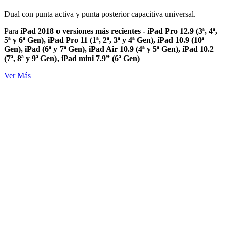
Dual con punta activa y punta posterior capacitiva universal.
Para
iPad 2018 o versiones más recientes - iPad Pro 12.9 (3ª, 4ª,
5ª y 6ª Gen), iPad Pro 11 (1ª, 2ª, 3ª y 4ª Gen), iPad 10.9 (10ª
Gen), iPad (6ª y 7ª Gen), iPad Air 10.9 (4ª y 5ª Gen), iPad 10.2
(7ª, 8ª y 9ª Gen), iPad mini 7.9” (6ª Gen)
Ver Más