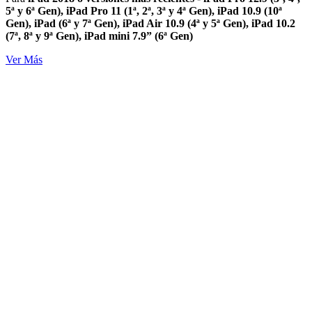
5ª y 6ª Gen), iPad Pro 11 (1ª, 2ª, 3ª y 4ª Gen), iPad 10.9 (10ª
Gen), iPad (6ª y 7ª Gen), iPad Air 10.9 (4ª y 5ª Gen), iPad 10.2
(7ª, 8ª y 9ª Gen), iPad mini 7.9” (6ª Gen)
Ver Más