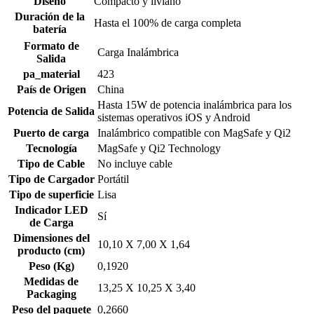
Diseño
Compacto y liviano
Duración de la
Hasta el 100% de carga completa
batería
Formato de
Carga Inalámbrica
Salida
pa_material
423
País de Origen
China
Hasta 15W de potencia inalámbrica para los
Potencia de Salida
sistemas operativos iOS y Android
Puerto de carga
Inalámbrico compatible con MagSafe y Qi2
Tecnología
MagSafe y Qi2 Technology
Tipo de Cable
No incluye cable
Tipo de Cargador
Portátil
Tipo de superficie
Lisa
Indicador LED
Sí
de Carga
Dimensiones del
10,10 X 7,00 X 1,64
producto (cm)
Peso (Kg)
0,1920
Medidas de
13,25 X 10,25 X 3,40
Packaging
Peso del paquete
0,2660