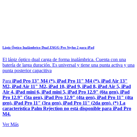
Lápiz Óptico Inalámbrico Dual ZAGG Pro Stylus 2 para iPad
El lápiz óptico dual carga de forma inalámbrica. Cuenta con una
batería de larga duración. Es universal y tiene una punta activa y una
punta posterior capacitiva
Para
iPad Pro 13" M4 (*), iPad Pro 11" M4 (*), iPad Air 13"
M2, iPad Air 11" M2, iPad 10, iPad 9, iPad 8, iPad Air 5, iPad
Air 4, iPad mini 6, iPad mini 5, iPad Pro 12.9" (6ta gen), iPad
Pro 12.9" (5ta gen), iPad Pro 12.9" (4ta gen), iPad Pro 11" (4ta
gen), iPad Pro 11" (3ra gen), iPad Pro 11" (2da gen). (*) La
característica Palm Rejection no está disponible para iPad Pro
M4.
Ver Más