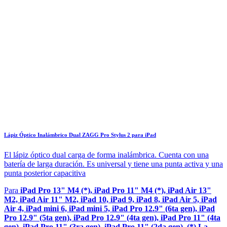
Lápiz Óptico Inalámbrico Dual ZAGG Pro Stylus 2 para iPad
El lápiz óptico dual carga de forma inalámbrica. Cuenta con una
batería de larga duración. Es universal y tiene una punta activa y una
punta posterior capacitiva
Para
iPad Pro 13" M4 (*), iPad Pro 11" M4 (*), iPad Air 13"
M2, iPad Air 11" M2, iPad 10, iPad 9, iPad 8, iPad Air 5, iPad
Air 4, iPad mini 6, iPad mini 5, iPad Pro 12.9" (6ta gen), iPad
Pro 12.9" (5ta gen), iPad Pro 12.9" (4ta gen), iPad Pro 11" (4ta
gen), iPad Pro 11" (3ra gen), iPad Pro 11" (2da gen). (*) La