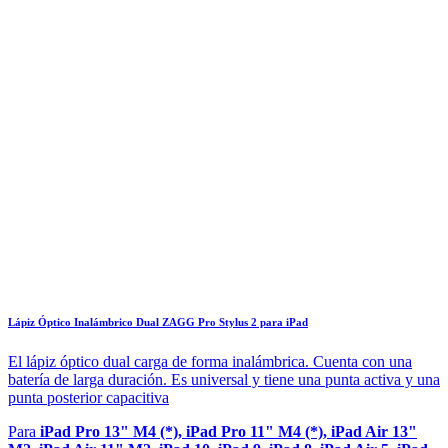
Lápiz Óptico Inalámbrico Dual ZAGG Pro Stylus 2 para iPad
El lápiz óptico dual carga de forma inalámbrica. Cuenta con una
batería de larga duración. Es universal y tiene una punta activa y una
punta posterior capacitiva
Para
iPad Pro 13" M4 (*), iPad Pro 11" M4 (*), iPad Air 13"