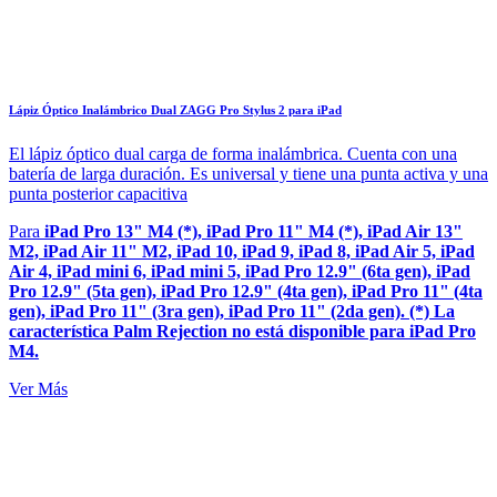
Lápiz Óptico Inalámbrico Dual ZAGG Pro Stylus 2 para iPad
El lápiz óptico dual carga de forma inalámbrica. Cuenta con una
batería de larga duración. Es universal y tiene una punta activa y una
punta posterior capacitiva
Para
iPad Pro 13" M4 (*), iPad Pro 11" M4 (*), iPad Air 13"
M2, iPad Air 11" M2, iPad 10, iPad 9, iPad 8, iPad Air 5, iPad
Air 4, iPad mini 6, iPad mini 5, iPad Pro 12.9" (6ta gen), iPad
Pro 12.9" (5ta gen), iPad Pro 12.9" (4ta gen), iPad Pro 11" (4ta
gen), iPad Pro 11" (3ra gen), iPad Pro 11" (2da gen). (*) La
característica Palm Rejection no está disponible para iPad Pro
M4.
Ver Más