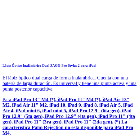
Lápiz Óptico Inalámbrico Dual ZAGG Pro Stylus 2 para iPad
El lápiz óptico dual carga de forma inalámbrica. Cuenta con una
batería de larga duración. Es universal y tiene una punta activa y una
punta posterior capacitiva
Para
iPad Pro 13" M4 (*), iPad Pro 11" M4 (*), iPad Air 13"
M2, iPad Air 11" M2, iPad 10, iPad 9, iPad 8, iPad Air 5, iPad
Air 4, iPad mini 6, iPad mini 5, iPad Pro 12.9" (6ta gen), iPad
Pro 12.9" (5ta gen), iPad Pro 12.9" (4ta gen), iPad Pro 11" (4ta
gen), iPad Pro 11" (3ra gen), iPad Pro 11" (2da gen). (*) La
característica Palm Rejection no está disponible para iPad Pro
M4.