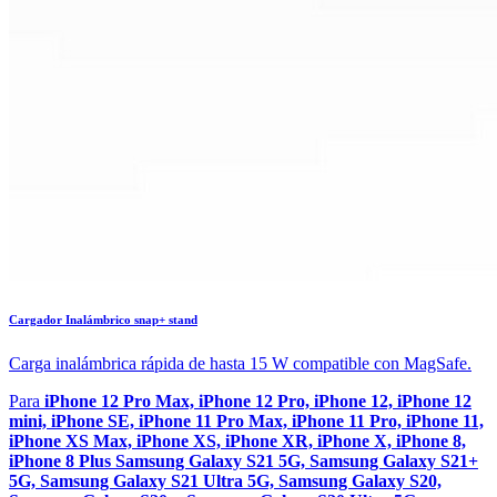
Cargador Inalámbrico snap+ stand
Carga inalámbrica rápida de hasta 15 W compatible con MagSafe.
Para
iPhone 12 Pro Max, iPhone 12 Pro, iPhone 12, iPhone 12
mini, iPhone SE, iPhone 11 Pro Max, iPhone 11 Pro, iPhone 11,
iPhone XS Max, iPhone XS, iPhone XR, iPhone X, iPhone 8,
iPhone 8 Plus Samsung Galaxy S21 5G, Samsung Galaxy S21+
5G, Samsung Galaxy S21 Ultra 5G, Samsung Galaxy S20,